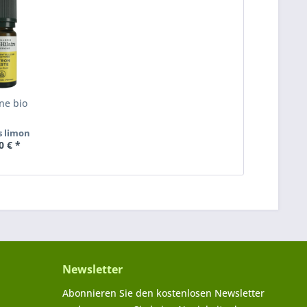
one bio
s limon
0 € *
lt
10 ml
Newsletter
Abonnieren Sie den kostenlosen Newsletter