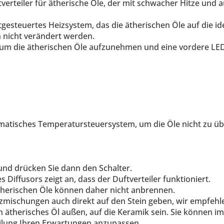
tverteiler für ätherische Öle, der mit schwacher Hitze und 
stgesteuertes Heizsystem, das die ätherischen Öle auf die i
n nicht verändert werden.
 um die ätherischen Öle aufzunehmen und eine vordere LED z
omatisches Temperatursteuersystem, um die Öle nicht zu üb
 und drücken Sie dann den Schalter.
 Diffusors zeigt an, dass der Duftverteiler funktioniert.
therischen Öle können daher nicht anbrennen.
enzmischungen auch
direkt auf den Stein geben, wir empfeh
in ätherisches Öl außen, auf die Keramik sein.
Sie können im
eilung Ihren Erwartungen anzupassen.