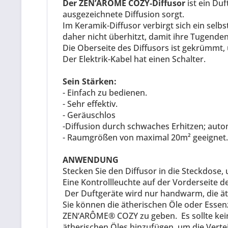
Der ZEN’ARÔME COZY-Diffusor
ist ein Duf
ausgezeichnete Diffusion sorgt.
Im Keramik-Diffusor verbirgt sich ein selb
daher nicht überhitzt, damit ihre Tugende
Die Oberseite des Diffusors ist gekrümmt,
Der Elektrik-Kabel hat einen Schalter.
Sein Stärken:
- Einfach zu bedienen.
- Sehr effektiv.
- Geräuschlos
-Diffusion durch schwaches Erhitzen; aut
- Raumgrößen von maximal 20m² geeignet.
ANWENDUNG
Stecken Sie den Diffusor in die Steckdose,
Eine Kontrollleuchte auf der Vorderseite des
Der Duftgeräte wird nur handwarm, die ä
Sie können die ätherischen Öle oder Ess
ZEN‘ARÔME® COZY zu geben.
Es sollte ke
ätherischen Öles hinzufügen, um die Vert